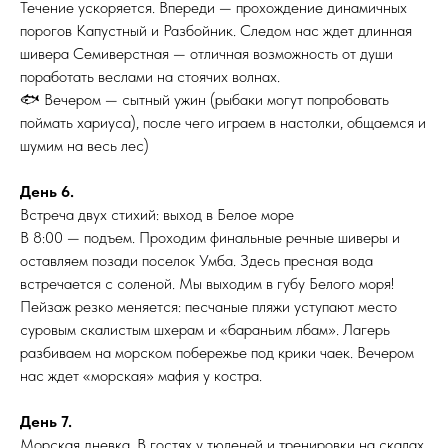
Течение ускоряется. Впереди — прохождение динамичных
порогов Капустный и Разбойник. Следом нас ждет длинная
шивера Семиверстная — отличная возможность от души
поработать веслами на стоячих волнах.
🐟 Вечером — сытный ужин (рыбаки могут попробовать
поймать хариуса), после чего играем в настолки, общаемся и
шумим на весь лес)
День 6.
Встреча двух стихий: выход в Белое море
В 8:00 — подъем. Проходим финальные речные шиверы и
оставляем позади поселок Умба. Здесь пресная вода
встречается с соленой. Мы выходим в губу Белого моря!
Пейзаж резко меняется: песчаные пляжи уступают место
суровым скалистым шхерам и «бараньим лбам». Лагерь
разбиваем на морском побережье под крики чаек. Вечером
нас ждет «морская» мафия у костра.
День 7.
Морская дневка. В гостях у тюленей и тренировки на скалах