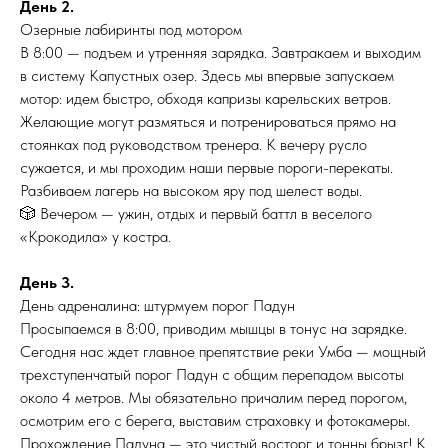
День 2.
Озерные лабиринты под мотором
В 8:00 — подъем и утренняя зарядка. Завтракаем и выходим
в систему Капустных озер. Здесь мы впервые запускаем
мотор: идем быстро, обходя капризы карельских ветров.
Желающие могут размяться и потренироваться прямо на
стоянках под руководством тренера. К вечеру русло
сужается, и мы проходим наши первые пороги-перекаты.
Разбиваем лагерь на высоком яру под шелест воды.
🎲 Вечером — ужин, отдых и первый баттл в веселого
«Крокодила» у костра.
День 3.
День адреналина: штурмуем порог Падун
Просыпаемся в 8:00, приводим мышцы в тонус на зарядке.
Сегодня нас ждет главное препятствие реки Умба — мощный
трехступенчатый порог Падун с общим перепадом высоты
около 4 метров. Мы обязательно причалим перед порогом,
осмотрим его с берега, выставим страховку и фотокамеры.
Прохождение Падуна — это чистый восторг и тонны брызг! К