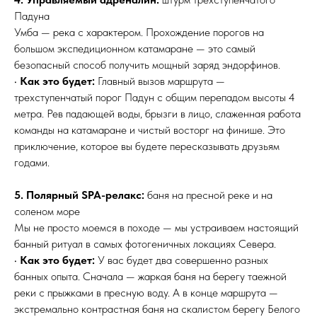
Падуна
Умба — река с характером. Прохождение порогов на
большом экспедиционном катамаране — это самый
безопасный способ получить мощный заряд эндорфинов.
•
Как это будет:
Главный вызов маршрута —
трехступенчатый порог Падун с общим перепадом высоты 4
метра. Рев падающей воды, брызги в лицо, слаженная работа
команды на катамаране и чистый восторг на финише. Это
приключение, которое вы будете пересказывать друзьям
годами.
5. Полярный SPA-релакс:
баня на пресной реке и на
соленом море
Мы не просто моемся в походе — мы устраиваем настоящий
банный ритуал в самых фотогеничных локациях Севера.
•
Как это будет:
У вас будет два совершенно разных
банных опыта. Сначала — жаркая баня на берегу таежной
реки с прыжками в пресную воду. А в конце маршрута —
экстремально контрастная баня на скалистом берегу Белого