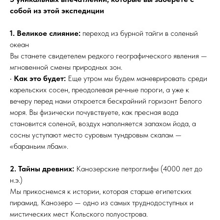
собой из этой экспедиции
1. Великое слияние:
переход из бурной тайги в соленый
океан
Вы станете свидетелем редкого географического явления —
мгновенной смены природных зон.
•
Как это будет:
Еще утром мы будем маневрировать среди
карельских сосен, преодолевая речные пороги, а уже к
вечеру перед нами откроется бескрайний горизонт Белого
моря. Вы физически почувствуете, как пресная вода
становится соленой, воздух наполняется запахом йода, а
сосны уступают место суровым тундровым скалам —
«бараньим лбам».
2. Тайны древних:
Канозерские петроглифы (4000 лет до
н.э.)
Мы прикоснемся к истории, которая старше египетских
пирамид. Канозеро — одно из самых труднодоступных и
мистических мест Кольского полуострова.