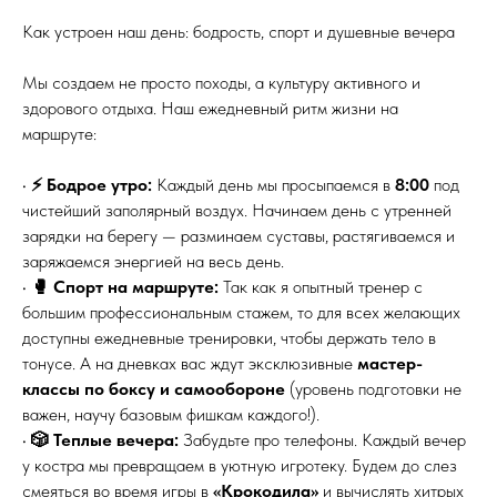
Как устроен наш день: бодрость, спорт и душевные вечера
Мы создаем не просто походы, а культуру активного и
здорового отдыха. Наш ежедневный ритм жизни на
маршруте:
•
⚡️ Бодрое утро:
Каждый день мы просыпаемся в
8:00
под
чистейший заполярный воздух. Начинаем день с утренней
зарядки на берегу — разминаем суставы, растягиваемся и
заряжаемся энергией на весь день.
•
🥊 Спорт на маршруте:
Так как я опытный тренер с
большим профессиональным стажем, то для всех желающих
доступны ежедневные тренировки, чтобы держать тело в
тонусе. А на дневках вас ждут эксклюзивные
мастер-
классы по боксу и самообороне
(уровень подготовки не
важен, научу базовым фишкам каждого!).
•
🎲 Теплые вечера:
Забудьте про телефоны. Каждый вечер
у костра мы превращаем в уютную игротеку. Будем до слез
смеяться во время игры в
«Крокодила»
и вычислять хитрых