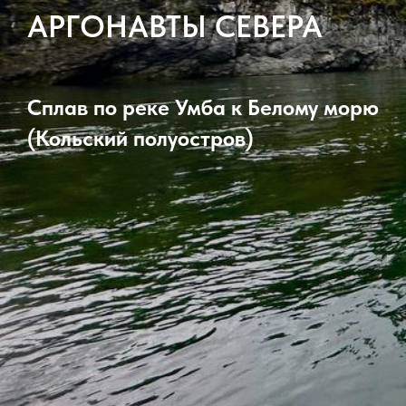
АРГОНАВТЫ СЕВЕРА
Сплав по реке Умба к Белому морю
(Кольский полуостров)