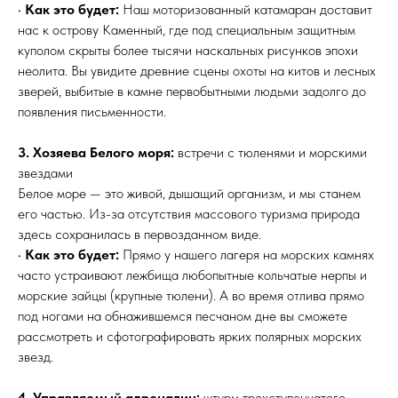
•
Как это будет:
Наш моторизованный катамаран доставит
нас к острову Каменный, где под специальным защитным
куполом скрыты более тысячи наскальных рисунков эпохи
неолита. Вы увидите древние сцены охоты на китов и лесных
зверей, выбитые в камне первобытными людьми задолго до
появления письменности.
3. Хозяева Белого моря:
встречи с тюленями и морскими
звездами
Белое море — это живой, дышащий организм, и мы станем
его частью. Из-за отсутствия массового туризма природа
здесь сохранилась в первозданном виде.
•
Как это будет:
Прямо у нашего лагеря на морских камнях
часто устраивают лежбища любопытные кольчатые нерпы и
морские зайцы (крупные тюлени). А во время отлива прямо
под ногами на обнажившемся песчаном дне вы сможете
рассмотреть и сфотографировать ярких полярных морских
звезд.
4. Управляемый адреналин:
штурм трехступенчатого